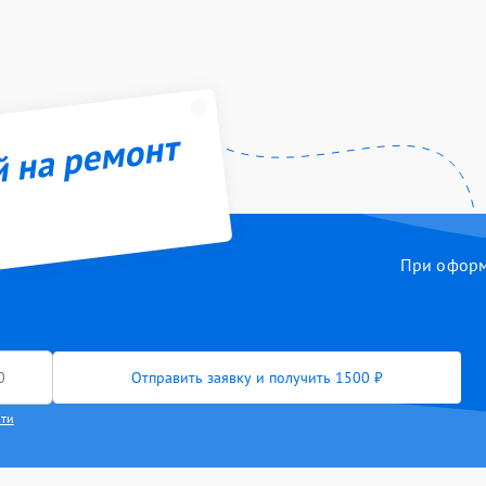
й на ремонт
При оформл
Отправить заявку и получить 1500 ₽
сти