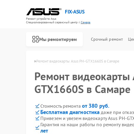
FIX-ASUS
Ремонт устройств Asus
Специализированный cервисный центр г.
Самара
Мы ремонтируем
Срочный ремонт
Це
окарт Asus в Самаре
Ремонт видеокарты Asus PH-GTX1660S в Самаре
Ремонт видеокарты 
GTX1660S в Самаре
от 380 руб.
Стоимость ремонта
Бесплатная диагностика
даже при отказ
Привезем и увезем видеокарту Asus PH-GT
Гарантия на наши работы по ремонту вид
лет
Ремонт игровых консолей Asus
Ремонт материнских плат Asus