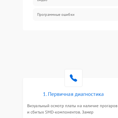
Программные ошибки
Интерфейсные и коммуникационные
проблемы
Питание
Электропитание
ПО
Электронные компоненты
1. Первичная диагностика
Визуальный осмотр платы на наличие прогаров
Интерфейсы
и сбитых SMD-компонентов. Замер