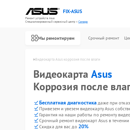
FIX-ASUS
Ремонт устройств Asus
Специализированный cервисный центр г.
Самара
Мы ремонтируем
Срочный ремонт
Це
окарт Asus в Самаре
Видеокарта Asus коррозия после влаги
Видеокарта
Asus
Коррозия после вла
Бесплатная диагностика
даже при отказ
Привезем и увезем видеокарту Asus собст
Гарантия на наши работы по ремонту виде
Срочный ремонт видеокарт Asus в течении
20%
Скидка для вас до
Ремонт игровых консолей Asus
Ремонт материнских плат Asus