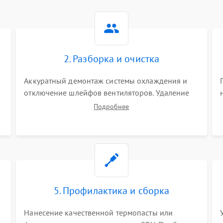
2. Разборка и очистка
Аккуратный демонтаж системы охлаждения и
отключение шлейфов вентиляторов. Удаление
старой термопасты с кристалла графического
Подробнее
чипа и термопрокладок с банок памяти и зоны
VRM. Очистка платы от пыли и окислов.
5. Профилактика и сборка
Нанесение качественной термопасты или