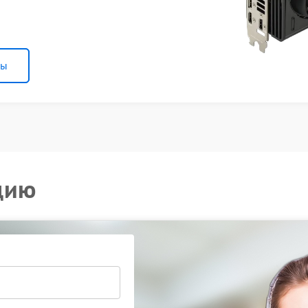
ны
цию