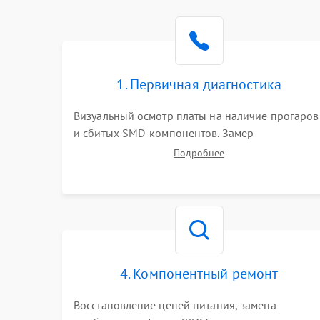
1. Первичная диагностика
Визуальный осмотр платы на наличие прогаров
и сбитых SMD-компонентов. Замер
сопротивлений на линиях питания PCI-E и
Подробнее
дополнительных разъемах 12V. Проверка на
короткое замыкание основных дросселей
питания GPU и памяти.
4. Компонентный ремонт
Восстановление цепей питания, замена