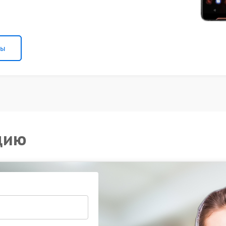
ны
цию