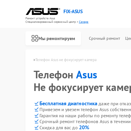
FIX-ASUS
Ремонт устройств Asus
Специализированный cервисный центр г.
Самара
Мы ремонтируем
Срочный ремонт
Це
фонов Asus в Самаре
Телефон Asus не фокусирует камера
Телефон
Asus
Не фокусирует каме
Бесплатная диагностика
даже при отказ
Привезем и увезем телефон Asus собствен
Гарантия на наши работы по ремонту теле
Срочный ремонт телефонов Asus в течении
20%
Скидка для вас до
Ремонт игровых консолей Asus
Ремонт материнских плат Asus