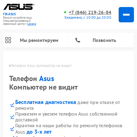
+7 (846) 219-26-84
FIX-ASUS
Ежедневно, с 10:00 до 20:00
Ремонт устройств Asus
Специализированный
cервисный центр г.
Самара
Мы ремонтируем
Позвонить
амаре
Телефон Asus компьютер не видит
Телефон
Asus
Компьютер не видит
Бесплатная диагностика
даже при отказе от
ремонта
Привезем и увезем телефон Asus собственной
доставкой
Гарантия на наши работы по ремонту телефонов
до 3-х лет
Asus