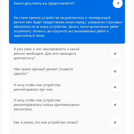
Какие документы вы предоставляете?
На этапе приема устройства на диагностику и последующий
ремонт вам будет предоставлен заказ-наряд с указанием страховых
обязательств на ваше устройство. Далее, после выполнения работ
по ремонту техники, вы получите акт выполненных работ и
гарантийный талон.
Я уже знаю в чем неисправность и какой
ремонт необходим. Для чего проводить
диагностику?
Мне нужен срочный ремонт. Сможете
сделать?
Я хочу, чтобы мое устройство
ремонтировали при мне.
Я хочу, чтобы мое устройство
ремонтировалось только оригинальными
запчастями.
Как я узнаю, что мое устройство готово?