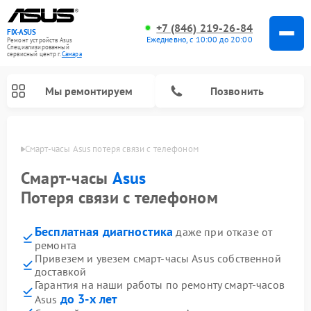
+7 (846) 219-26-84
FIX-ASUS
Ежедневно, с 10:00 до 20:00
Ремонт устройств Asus
Специализированный
cервисный центр г.
Самара
Мы ремонтируем
Позвонить
амаре
Смарт-часы Asus потеря связи с телефоном
Смарт-часы
Asus
Потеря связи с телефоном
Бесплатная диагностика
даже при отказе от
ремонта
Привезем и увезем смарт-часы Asus собственной
доставкой
Гарантия на наши работы по ремонту смарт-часов
до 3-х лет
Asus