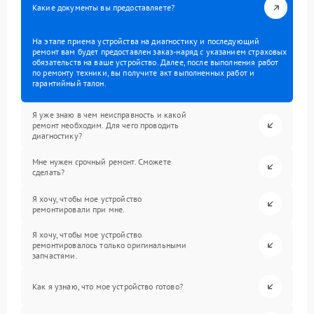
Какие документы вы предоставляете?
На этапе приема устройства на диагностику и последующий
ремонт вам будет предоставлен заказ-наряд с указанием страховых
обязательств на ваше устройство. Далее, после выполнения работ
по ремонту техники, вы получите акт выполненных работ и
гарантийный талон.
Я уже знаю в чем неисправность и какой
ремонт необходим. Для чего проводить
диагностику?
Мне нужен срочный ремонт. Сможете
сделать?
Я хочу, чтобы мое устройство
ремонтировали при мне.
Я хочу, чтобы мое устройство
ремонтировалось только оригинальными
запчастями.
Как я узнаю, что мое устройство готово?