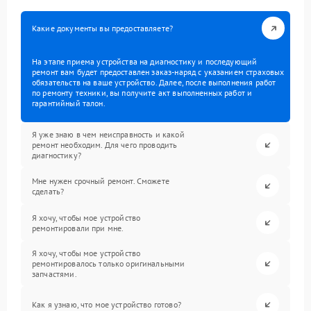
Какие документы вы предоставляете?
На этапе приема устройства на диагностику и последующий
ремонт вам будет предоставлен заказ-наряд с указанием страховых
обязательств на ваше устройство. Далее, после выполнения работ
по ремонту техники, вы получите акт выполненных работ и
гарантийный талон.
Я уже знаю в чем неисправность и какой
ремонт необходим. Для чего проводить
диагностику?
Мне нужен срочный ремонт. Сможете
сделать?
Я хочу, чтобы мое устройство
ремонтировали при мне.
Я хочу, чтобы мое устройство
ремонтировалось только оригинальными
запчастями.
Как я узнаю, что мое устройство готово?