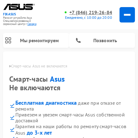
+7 (846) 219-26-84
FIX-ASUS
Ежедневно, с 10:00 до 20:00
Ремонт устройств Asus
Специализированный
cервисный центр г.
Самара
Мы ремонтируем
Позвонить
амаре
Смарт-часы Asus не включаются
Смарт-часы
Asus
Не включаются
Бесплатная диагностика
даже при отказе от
ремонта
Привезем и увезем смарт-часы Asus собственной
доставкой
Гарантия на наши работы по ремонту смарт-часов
до 3-х лет
Asus