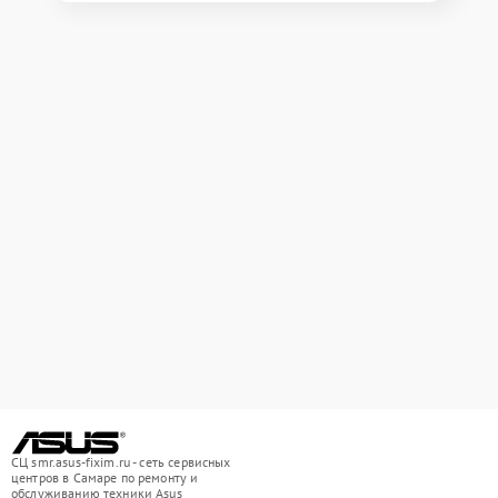
СЦ smr.asus-fixim.ru - сеть сервисных
центров в Самаре по ремонту и
обслуживанию техники Asus