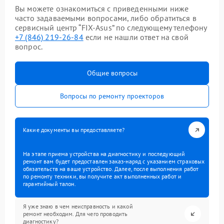
Вы можете ознакомиться с приведенными ниже
часто задаваемыми вопросами, либо обратиться в
сервисный центр “FIX-Asus” по следующему телефону
+7 (846) 219-26-84
если не нашли ответ на свой
вопрос.
Общие вопросы
Вопросы по ремонту проекторов
Какие документы вы предоставляете?
На этапе приема устройства на диагностику и последующий
ремонт вам будет предоставлен заказ-наряд с указанием страховых
обязательств на ваше устройство. Далее, после выполнения работ
по ремонту техники, вы получите акт выполненных работ и
гарантийный талон.
Я уже знаю в чем неисправность и какой
ремонт необходим. Для чего проводить
диагностику?