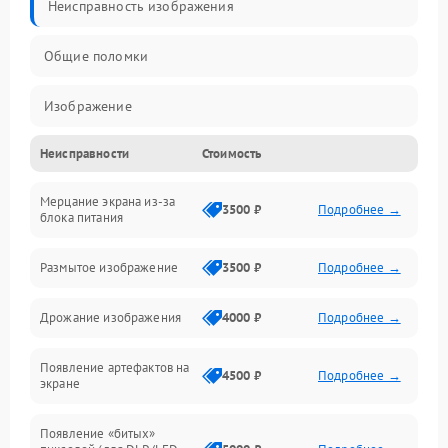
Неисправность изображения
Общие поломки
Изображение
Неисправности
Стоимость
Лампа подсветки
Мерцание экрана из-за
Неисправность управления и интерфейсов
3500 ₽
Подробнее →
блока питания
Прочие неисправности
Размытое изображение
3500 ₽
Подробнее →
Режим работы
Дрожание изображения
4000 ₽
Подробнее →
Неисправность звука
Появление артефактов на
4500 ₽
Подробнее →
экране
Появление «битых»