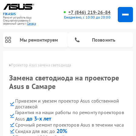
+7 (846) 219-26-84
FIX-ASUS
Ежедневно, с 10:00 до 20:00
Ремонт устройств Asus
Специализированный
cервисный центр г.
Самара
Мы ремонтируем
Позвонить
амаре
Проектор Asus замена светодиода
Замена светодиода на проекторе
Asus в Самаре
Привезем и увезем проектор Asus собственной
доставкой
Гарантия на наши работы по ремонту проекторов
до 3-х лет
Asus
Срочный ремонт проекторов Asus в течении часа
20%
Скидка для вас до