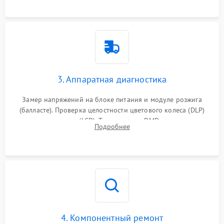
элементов.
3. Аппаратная диагностика
Замер напряжений на блоке питания и модуле розжига
(балласте). Проверка целостности цветового колеса (DLP)
или поляризаторов (LCD). Тестирование DMD-чипа, датчиков
Подробнее
температуры и оптопар с помощью мультиметра и
осциллографа.
4. Компонентный ремонт