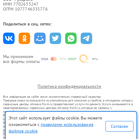
ИНН 7702633247
ОГРН 1077746335776
Поделиться в соц. сетях:
Мы принимаем
все формы оплаты
Политика конфиденциальности
Вся информация на сайте носит исключительно справочный характер.
Товарные знаки используются исключительно для описания устройств, в отношении которых
сервисные центры smr.asus-fixim.ru предоставляют услуги по ремонту. Услуги оказываются в
неавторизованных сервисных центрах smr.asus-fixim.ru, которые не связаны с
правообладателями товарных знаков или их официальными представителями.
Ремонт осуществляется для устройств, уже введенных в гражданский оборот в соответствии
Этот сайт использует файлы cookie. Вы можете
со статьей 1487 ГК РФ.
Использование товарных знаков не преследует цели индивидуализации услуг или введения
ознакомиться с
правилами использования
Согласен
потребителей в заблуждение, а служит для информирования о предоставляемых услугах по
файлов cookie
ремонту техники указанных брендов.
Представленная на сайте информация не является публичной офертой, определяемой
положениями Статьи 437(2) Гражданского кодекса РФ