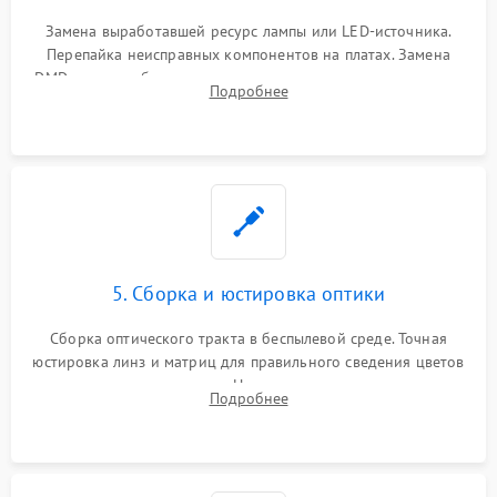
Замена выработавшей ресурс лампы или LED-источника.
Перепайка неисправных компонентов на платах. Замена
DMD-чипа при битых пикселях, установка нового цветового
Подробнее
колеса или восстановление сгоревших поляризационных
пленок.
5. Сборка и юстировка оптики
Сборка оптического тракта в беспылевой среде. Точная
юстировка линз и матриц для правильного сведения цветов
и устранения размытия. Надежное подключение всех
Подробнее
шлейфов, установка датчиков и закрытие корпуса
устройства.