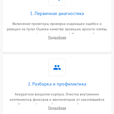
1. Первичная диагностика
Включение проектора, проверка индикации ошибок и
реакции на пульт. Оценка качества проекции, яркости лампы,
наличия артефактов (точки, пятна). Проверка работы
Подробнее
системы охлаждения по уровню шума вентиляторов.
2. Разборка и профилактика
Аккуратное вскрытие корпуса. Очистка внутренних
компонентов, фильтров и вентиляторов от накопившейся
пыли. Визуальный осмотр блока питания, балласта лампы и
Подробнее
материнской платы на наличие прогаров или вздутых