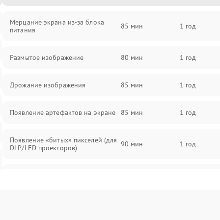
Мерцание экрана из-за блока
85 мин
1 год
питания
Размытое изображение
80 мин
1 год
Дрожание изображения
85 мин
1 год
Появление артефактов на экране
85 мин
1 год
Появление «битых» пикселей (для
90 мин
1 год
DLP/LED проекторов)
Залипание изображения (image
85 мин
1 год
retention)
Нестабильная яркость или
80 мин
1 год
контраст