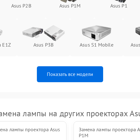
Asus P2B
Asus P1M
Asus P1
Asus P3B
m E1Z
Asus S1 Mobile
Asu
Показать все модели
амена лампы на других проекторах As
ена лампы проектора Asus
Замена лампы проектора A
B
P1M