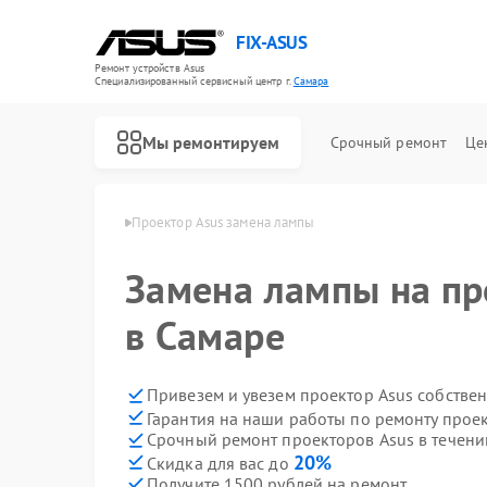
FIX-ASUS
Ремонт устройств Asus
Специализированный cервисный центр г.
Самара
Мы ремонтируем
Срочный ремонт
Це
торов Asus в Самаре
Проектор Asus замена лампы
Замена лампы на пр
в Самаре
Привезем и увезем проектор Asus собстве
Гарантия на наши работы по ремонту прое
Срочный ремонт проекторов Asus в течени
20%
Скидка для вас до
Получите 1500 рублей на ремонт
Ремонт игровых консолей Asus
Ремонт материнских плат Asus