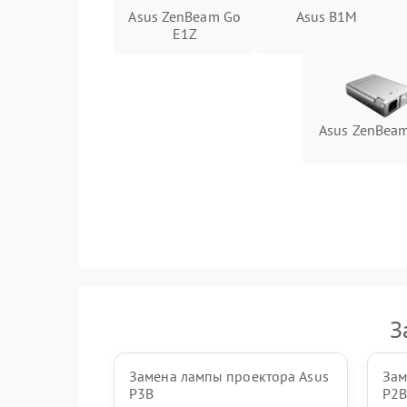
Asus ZenBeam Go
Asus B1M
E1Z
Asus ZenBea
З
Замена лампы проектора Asus
Зам
P3B
P2