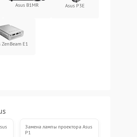
Asus B1MR
Asus P3E
s ZenBeam E1
us
sus
Замена лампы проектора Asus
P1