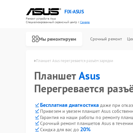
FIX-ASUS
Ремонт устройств Asus
Специализированный cервисный центр г.
Самара
Мы ремонтируем
Срочный ремонт
Це
шетов Asus в Самаре
Планшет Asus перегревается разъём зарядки
Планшет
Asus
Перегревается разъ
Бесплатная диагностика
даже при отказ
Привезем и увезем планшет Asus собствен
Гарантия на наши работы по ремонту план
Срочный ремонт планшетов Asus в течении
20%
Скидка для вас до
Ремонт игровых консолей Asus
Ремонт материнских плат Asus