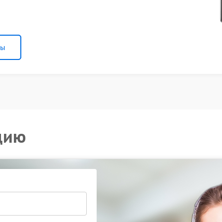
ны
цию