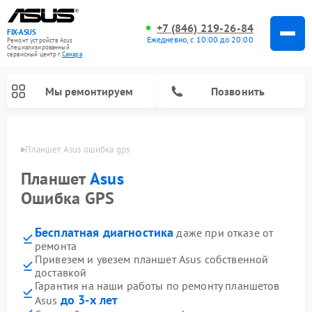
+7 (846) 219-26-84
FIX-ASUS
Ежедневно, с 10:00 до 20:00
Ремонт устройств Asus
Специализированный
cервисный центр г.
Самара
Мы ремонтируем
Позвонить
амаре
Планшет Asus ошибка gps
Планшет
Asus
Ошибка GPS
Бесплатная диагностика
даже при отказе от
ремонта
Привезем и увезем планшет Asus собственной
доставкой
Гарантия на наши работы по ремонту планшетов
до 3-х лет
Asus