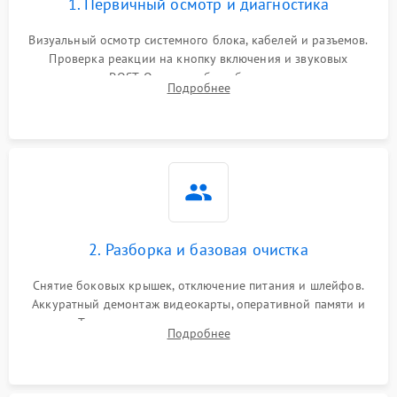
1. Первичный осмотр и диагностика
Визуальный осмотр системного блока, кабелей и разъемов.
Проверка реакции на кнопку включения и звуковых
сигналов POST. Оценка работы блока питания для
Подробнее
локализации базовых неисправностей без полного разбора.
2. Разборка и базовая очистка
Снятие боковых крышек, отключение питания и шлейфов.
Аккуратный демонтаж видеокарты, оперативной памяти и
кулеров. Тщательная очистка корпуса и радиаторов от пыли
Подробнее
с помощью сжатого воздуха для предотвращения
замыканий.