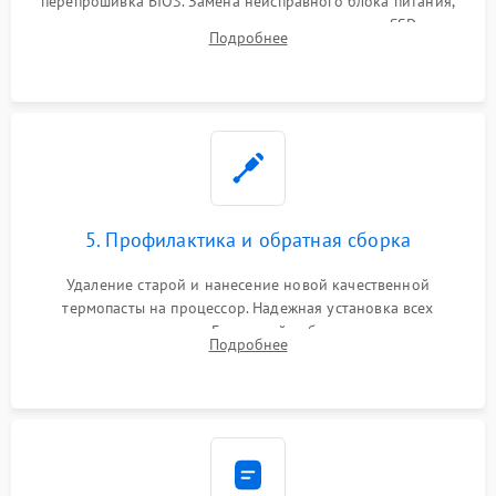
перепрошивка BIOS. Замена неисправного блока питания,
видеокарты, процессора или установка нового SSD для
Подробнее
восстановления и повышения скорости работы системы.
5. Профилактика и обратная сборка
Удаление старой и нанесение новой качественной
термопасты на процессор. Надежная установка всех
комплектующих в слоты. Грамотный кабель-менеджмент для
Подробнее
обеспечения правильной циркуляции воздуха внутри
корпуса ПК.