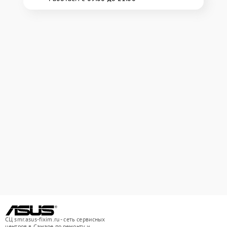
СЦ smr.asus-fixim.ru - сеть сервисных
центров в Самаре по ремонту и