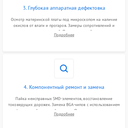
3. Глубокая аппаратная дефектовка
Осмотр материнской платы под микроскопом на наличие
окислов от влаги и прогаров. Замеры сопротивлений и
дежурных напряжений. Проверка цепей питания,
Подробнее
мультиконтроллера, процессора и видеочипа.
4. Компонентный ремонт и замена
Пайка неисправных SMD-элементов, восстановление
токоведущих дорожек. Замена BGA-чипов с использованием
инфракрасной паяльной станции. Прошивка микросхемы
Подробнее
BIOS или замена поврежденных портов USB