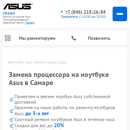
+7 (846) 219-26-84
FIX-ASUS
Ежедневно, с 10:00 до 20:00
Ремонт устройств Asus
Специализированный
cервисный центр г.
Самара
Мы ремонтируем
Позвонить
амаре
Ноутбук Asus замена процессора
Замена процессора на ноутбуке
Asus в Самаре
Привезем и увезем ноутбук Asus собственной
доставкой
Гарантия на наши работы по ремонту ноутбуков
до 3-х лет
Asus
Срочный ремонт ноутбуков Asus в течении часа
20%
Скидка для вас до