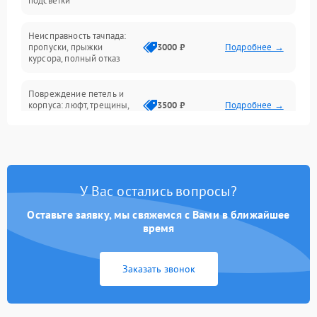
подсветки
Батарея
Неисправность тачпада:
Сеть и интернет
пропуски, прыжки
3000 ₽
Подробнее →
курсора, полный отказ
Система охлаждения
Повреждение петель и
корпуса: люфт, трещины,
3500 ₽
Подробнее →
деформация
Проблемы аккумулятора:
быстрая разрядка,
2500 ₽
Подробнее →
невозможность зарядки,
вздутие
У Вас остались вопросы?
Оставьте заявку, мы свяжемся с Вами в ближайшее
Неисправность зарядного
время
устройства или разъёма
2000 ₽
Подробнее →
питания
Заказать звонок
Перегрев из‑за пыли,
износа термопасты или
2500 ₽
Подробнее →
неисправности кулера