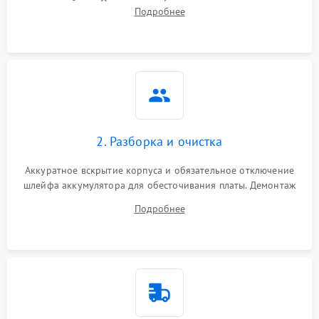
устройства. Оценка потребления тока с помощью
Подробнее
лабораторного блока питания для локализации проблемы.
2. Разборка и очистка
Аккуратное вскрытие корпуса и обязательное отключение
шлейфа аккумулятора для обесточивания платы. Демонтаж
системы охлаждения, очистка кулера от пыли и удаление
Подробнее
высохшей термопасты с кристаллов чипов.