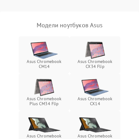
Выход из строя SSD или
HDD: медленная загрузка,
3000 ₽
Подробнее →
ошибки чтения,
пропадание диска
Модели ноутбуков Asus
Неисправность
оперативной памяти:
2000 ₽
Подробнее →
вылеты приложений,
синие экраны
Asus Chromebook
Asus Chromebook
CM14
CX34 Flip
Проблемы Wi‑Fi или
2500 ₽
Подробнее →
Bluetooth модулей
Asus Chromebook
Asus Chromebook
Plus CM34 Flip
CX14
Asus Chromebook
Asus Chromebook