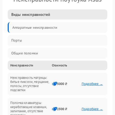
Виды неисправностей
Аппаратные неисправности
Порты
Общие поломки
Неисправности
Стоимость
Устройства
Неисправность матрицы:
Программные ошибки
битые пиксели, мерцание,
5000 ₽
Подробнее →
полосы, отсутствие
подсветки
Электрические и системные сбои
Поломка клавиатуры:
Интерфейсные проблемы
неработающие клавиши,
2500 ₽
Подробнее →
залипание, отсутствие