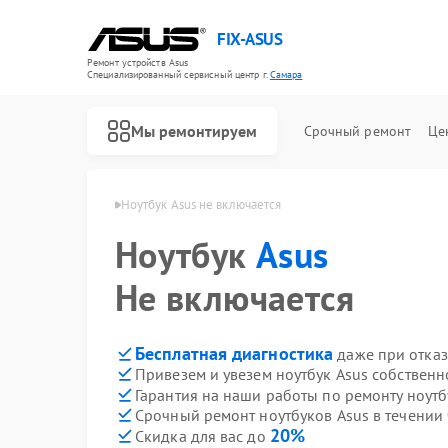
FIX-ASUS
Ремонт устройств Asus
Специализированный cервисный центр г.
Самара
Мы ремонтируем
Срочный ремонт
Це
буков Asus в Самаре
Ноутбук Asus не включается
Ноутбук
Asus
Не включается
Бесплатная диагностика
даже при отказ
Привезем и увезем ноутбук Asus собственн
Гарантия на наши работы по ремонту ноут
Срочный ремонт ноутбуков Asus в течении 
20%
Скидка для вас до
Ремонт игровых консолей Asus
Ремонт материнских плат Asus