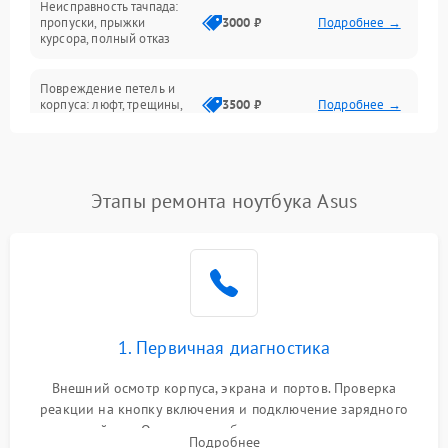
Неисправность тачпада:
Сеть и интернет
пропуски, прыжки
3000 ₽
Подробнее →
курсора, полный отказ
Система охлаждения
Повреждение петель и
корпуса: люфт, трещины,
3500 ₽
Подробнее →
деформация
Проблемы аккумулятора:
быстрая разрядка,
2500 ₽
Подробнее →
Этапы ремонта ноутбука Asus
невозможность зарядки,
вздутие
Неисправность зарядного
устройства или разъёма
2000 ₽
Подробнее →
питания
1. Первичная диагностика
Перегрев из‑за пыли,
износа термопасты или
2500 ₽
Подробнее →
неисправности кулера
Внешний осмотр корпуса, экрана и портов. Проверка
реакции на кнопку включения и подключение зарядного
устройства. Оценка потребления тока с помощью
Выход из строя SSD или
Подробнее