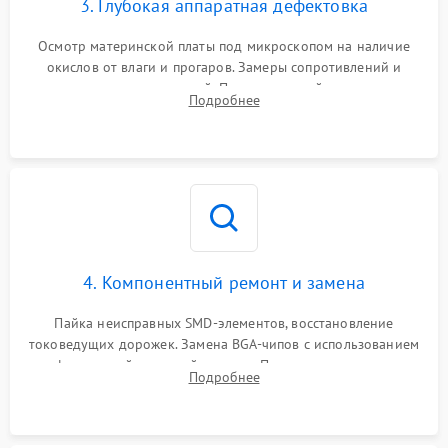
3. Глубокая аппаратная дефектовка
Осмотр материнской платы под микроскопом на наличие
окислов от влаги и прогаров. Замеры сопротивлений и
дежурных напряжений. Проверка цепей питания,
Подробнее
мультиконтроллера, процессора и видеочипа.
4. Компонентный ремонт и замена
Пайка неисправных SMD-элементов, восстановление
токоведущих дорожек. Замена BGA-чипов с использованием
инфракрасной паяльной станции. Прошивка микросхемы
Подробнее
BIOS или замена поврежденных портов USB