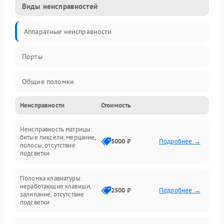
Виды неисправностей
Аппаратные неисправности
Порты
Общие поломки
Неисправности
Стоимость
Устройства
Неисправность матрицы:
Программные ошибки
битые пиксели, мерцание,
5000 ₽
Подробнее →
полосы, отсутствие
подсветки
Электрические и системные сбои
Поломка клавиатуры:
Интерфейсные проблемы
неработающие клавиши,
2500 ₽
Подробнее →
залипание, отсутствие
подсветки
Батарея