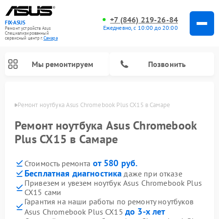
+7 (846) 219-26-84
FIX-ASUS
Ежедневно, с 10:00 до 20:00
Ремонт устройств Asus
Специализированный
cервисный центр г.
Самара
Мы ремонтируем
Позвонить
амаре
Ремонт ноутбука Asus Chromebook Plus CX15 в Самаре
Ремонт ноутбука Asus Chromebook
Plus CX15 в Самаре
от 580 руб.
Стоимость ремонта
Бесплатная диагностика
даже при отказе
Привезем и увезем ноутбук Asus Chromebook Plus
CX15 сами
Гарантия на наши работы по ремонту ноутбуков
до 3-х лет
Asus Chromebook Plus CX15