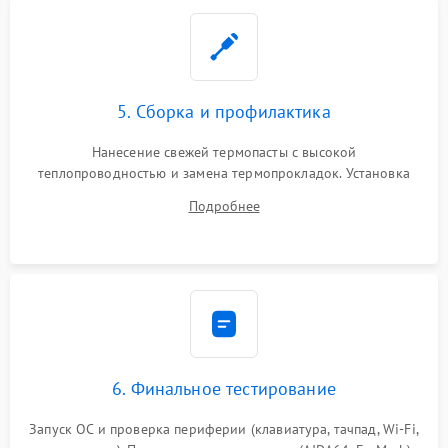
5. Сборка и профилактика
Нанесение свежей термопасты с высокой
теплопроводностью и замена термопрокладок. Установка
системы охлаждения, подключение всех внутренних
Подробнее
шлейфов, модулей памяти и накопителей. Предварительная
сборка корпуса.
6. Финальное тестирование
Запуск ОС и проверка периферии (клавиатура, тачпад, Wi-Fi,