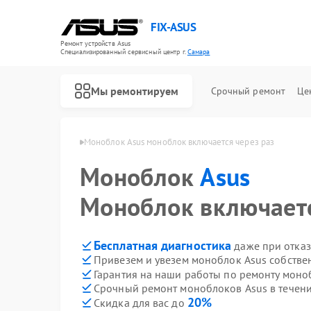
FIX-ASUS
Ремонт устройств Asus
Специализированный cервисный центр г.
Самара
Мы ремонтируем
Срочный ремонт
Це
локов Asus в Самаре
Моноблок Asus моноблок включается через раз
Моноблок
Asus
Моноблок включаетс
Бесплатная диагностика
даже при отказ
Привезем и увезем моноблок Asus собстве
Гарантия на наши работы по ремонту моно
Срочный ремонт моноблоков Asus в течени
20%
Скидка для вас до
Ремонт игровых консолей Asus
Ремонт материнских плат Asus