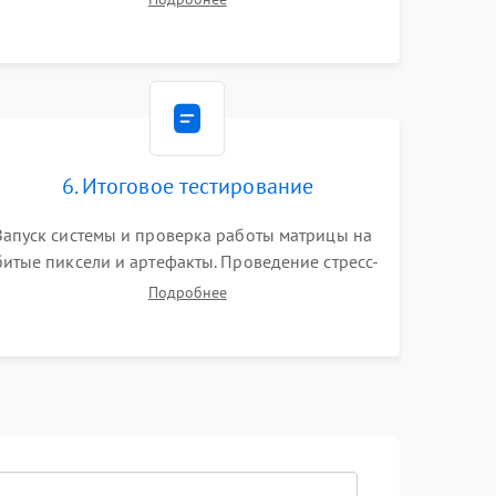
видеокарты. Проверка состояния жесткого
диска и оперативной памяти с помощью POST-
карт и мультиметра.
6. Итоговое тестирование
Запуск системы и проверка работы матрицы на
битые пиксели и артефакты. Проведение стресс-
тестов для оценки эффективности охлаждения.
Подробнее
Проверка Wi-Fi, камеры, микрофона и всех
портов перед выдачей устройства.