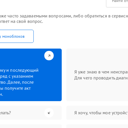
же часто задаваемыми вопросами, либо обратиться в сервисн
твет на свой вопрос.
у моноблоков
тику и последующий
Я уже знаю в чем неиспра
ряд с указанием
Для чего проводить диагн
во. Далее, после
ы получите акт
н.
лать?
Я хочу, чтобы мое устрой