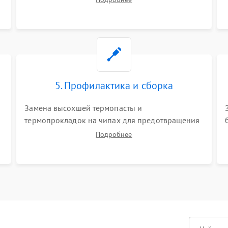
матрицы и питания. Очистка массивной системы
охлаждения от скопившейся пыли.
5. Профилактика и сборка
Замена высохшей термопасты и
термопрокладок на чипах для предотвращения
перегрева. Аккуратная укладка кабелей,
Подробнее
подключение хрупких шлейфов матрицы и
надежная фиксация всех элементов внутри
корпуса моноблока.