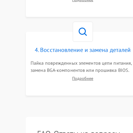
работы периферии для сужения круга
возможных неисправностей перед вскрытием.
4. Восстановление и замена деталей
Пайка поврежденных элементов цепи питания,
замена BGA-компонентов или прошивка BIOS.
Ремонт подсветки матрицы, замена
Подробнее
неисправного накопителя на скоростной SSD
или установка новых модулей памяти.