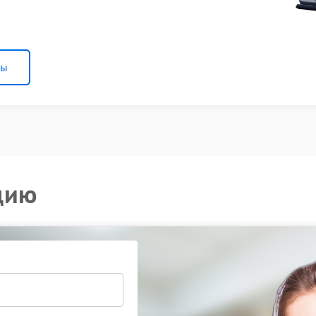
ны
цию