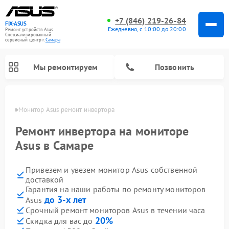
+7 (846) 219-26-84
FIX-ASUS
Ежедневно, с 10:00 до 20:00
Ремонт устройств Asus
Специализированный
cервисный центр г.
Самара
Мы ремонтируем
Позвонить
амаре
Монитор Asus ремонт инвертора
Ремонт инвертора на мониторе
Asus в Самаре
Привезем и увезем монитор Asus собственной
доставкой
Гарантия на наши работы по ремонту мониторов
до 3-х лет
Asus
Срочный ремонт мониторов Asus в течении часа
20%
Скидка для вас до