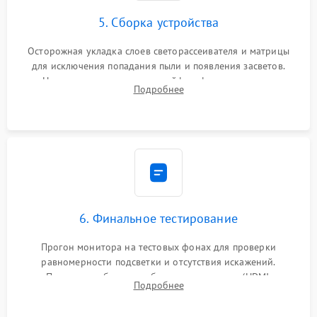
5. Сборка устройства
Осторожная укладка слоев светорассеивателя и матрицы
для исключения попадания пыли и появления засветов.
Надежное подключение шлейфов, фиксация плат и
Подробнее
аккуратное защелкивание пластикового корпуса монитора.
6. Финальное тестирование
Прогон монитора на тестовых фонах для проверки
равномерности подсветки и отсутствия искажений.
Проверка работоспособности всех портов (HDMI,
Подробнее
DisplayPort, VGA) и кнопок управления под нагрузкой в
течение пары часов.