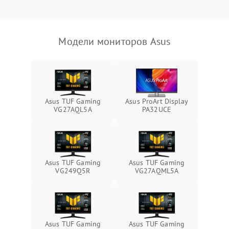
Неисправность системы
защиты от короткого
1000 ₽
Подробнее →
замыкания
Модели мониторов Asus
Повреждение системы
1000 ₽
Подробнее →
защиты от перегрева
Неисправность системы
защиты от
1000 ₽
Подробнее →
Asus TUF Gaming
Asus ProArt Display
перенапряжения
VG27AQL5A
PA32UCE
Неисправность системы
1000 ₽
Подробнее →
защиты от замыкания
Повреждение системы
Asus TUF Gaming
Asus TUF Gaming
1000 ₽
Подробнее →
защиты от перегрузок
VG249Q5R
VG27AQML5A
Неисправность системы
1000 ₽
Подробнее →
защиты от перегрева
Asus TUF Gaming
Asus TUF Gaming
Поломка системы защиты