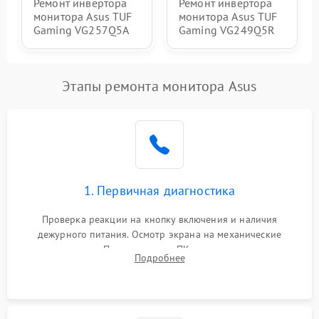
Ремонт инвертора
Ремонт инвертора
монитора Asus TUF
монитора Asus TUF
Gaming VG257Q5A
Gaming VG249Q5R
Этапы ремонта монитора Asus
1. Первичная диагностика
Проверка реакции на кнопку включения и наличия
дежурного питания. Осмотр экрана на механические
повреждения. Подключение к ПК для оценки вывода
Подробнее
изображения, работы подсветки и выявления артефактов на
матрице.