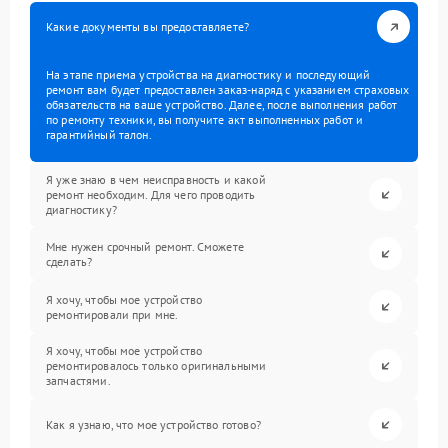
Какие документы вы предоставляете?
На этапе приема устройства на диагностику и последующий
ремонт вам будет предоставлен заказ-наряд с указанием страховых
обязательств на ваше устройство. Далее, после выполнения работ
по ремонту техники, вы получите акт выполненных работ и
гарантийный талон.
Я уже знаю в чем неисправность и какой
ремонт необходим. Для чего проводить
диагностику?
Мне нужен срочный ремонт. Сможете
сделать?
Я хочу, чтобы мое устройство
ремонтировали при мне.
Я хочу, чтобы мое устройство
ремонтировалось только оригинальными
запчастями.
Как я узнаю, что мое устройство готово?