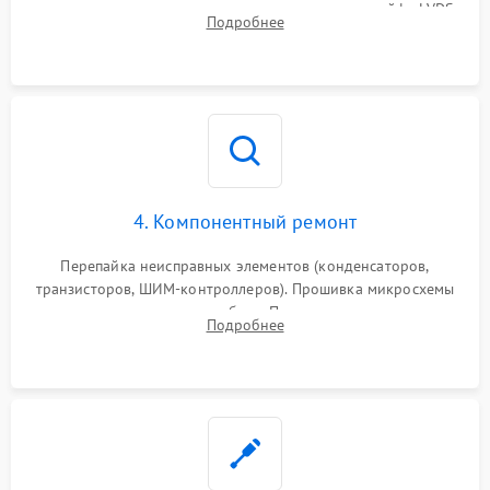
питания скалера и тестирование сигналов на шлейфе LVDS
Подробнее
4. Компонентный ремонт
Перепайка неисправных элементов (конденсаторов,
транзисторов, ШИМ-контроллеров). Прошивка микросхемы
памяти при программных сбоях. При поломке подсветки —
Подробнее
разборка матрицы и замена выгоревших светодиодов.