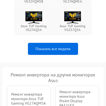
VG32VQM5B
VG27AQM5A
1000 ₽
Подробнее →
от перенапряжения
Поломка системы защиты
1000 ₽
Подробнее →
от замыкания
Asus TUF Gaming
Asus TUF Gaming
VG27AQ5A
VG257Q5A
Показать все модели
Ремонт инвертора на других мониторах
Asus
Ремонт инвертора
Ремонт инвертора
монитора Asus
монитора Asus TUF
ProArt Display
Gaming VG27AQM5A
PA32UCE