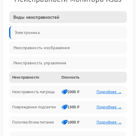
Виды неисправностей
Электроника
Неисправность изображения
Неисправность управления
Неисправности
Стоимость
Неисправность интерфейсов
Неисправность матрицы
2000 ₽
Подробнее →
Прочие неисправности
Повреждение подсветки
1500 ₽
Подробнее →
Неисправность звука
Поломка блока питания
1000 ₽
Подробнее →
Механические повреждения