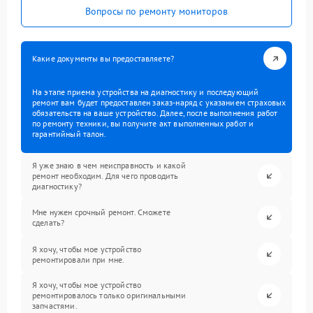
Вопросы по ремонту мониторов
Какие документы вы предоставляете?
На этапе приема устройства на диагностику и последующий
ремонт вам будет предоставлен заказ-наряд с указанием страховых
обязательств на ваше устройство. Далее, после выполнения работ
по ремонту техники, вы получите акт выполненных работ и
гарантийный талон.
Я уже знаю в чем неисправность и какой
ремонт необходим. Для чего проводить
диагностику?
Мне нужен срочный ремонт. Сможете
сделать?
Я хочу, чтобы мое устройство
ремонтировали при мне.
Я хочу, чтобы мое устройство
ремонтировалось только оригинальными
запчастями.