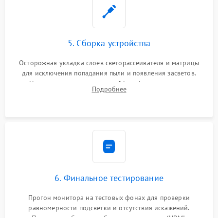
5. Сборка устройства
Осторожная укладка слоев светорассеивателя и матрицы
для исключения попадания пыли и появления засветов.
Надежное подключение шлейфов, фиксация плат и
Подробнее
аккуратное защелкивание пластикового корпуса монитора.
6. Финальное тестирование
Прогон монитора на тестовых фонах для проверки
равномерности подсветки и отсутствия искажений.