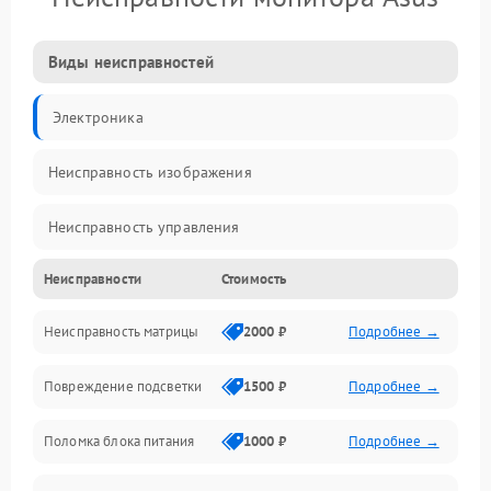
Виды неисправностей
Электроника
Неисправность изображения
Неисправность управления
Неисправности
Стоимость
Неисправность интерфейсов
Неисправность матрицы
2000 ₽
Подробнее →
Прочие неисправности
Повреждение подсветки
1500 ₽
Подробнее →
Неисправность звука
Поломка блока питания
1000 ₽
Подробнее →
Механические повреждения