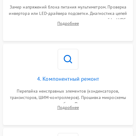
Замер напряжений блока питания мультиметром. Проверка
инвертора или LED-драйвера подсветки. Диагностика цепей
питания скалера и тестирование сигналов на шлейфе LVDS
Подробнее
4. Компонентный ремонт
Перепайка неисправных элементов (конденсаторов,
транзисторов, ШИМ-контроллеров). Прошивка микросхемы
памяти при программных сбоях. При поломке подсветки —
Подробнее
разборка матрицы и замена выгоревших светодиодов.