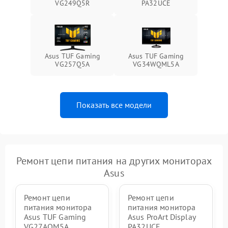
VG249Q5R
PA32UCE
1000 ₽
Подробнее →
от перенапряжения
Поломка системы защиты
1000 ₽
Подробнее →
от замыкания
Asus TUF Gaming
Asus TUF Gaming
VG257Q5A
VG34WQML5A
Показать все модели
Ремонт цепи питания на других мониторах
Asus
Ремонт цепи
Ремонт цепи
питания монитора
питания монитора
Asus TUF Gaming
Asus ProArt Display
VG27AQM5A
PA32UCE