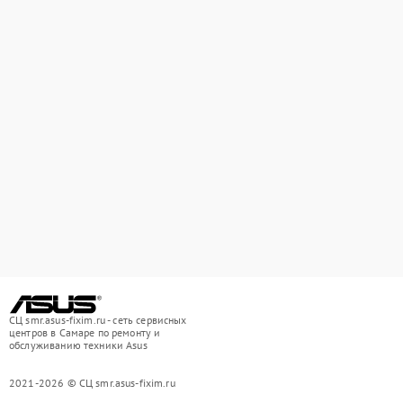
СЦ smr.asus-fixim.ru - сеть сервисных
центров в Самаре по ремонту и
обслуживанию техники Asus
2021-2026 © СЦ smr.asus-fixim.ru