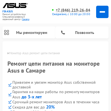
+7 (846) 219-26-84
FIX-ASUS
Ежедневно, с 10:00 до 20:00
Ремонт устройств Asus
Специализированный
cервисный центр г.
Самара
Мы ремонтируем
Позвонить
амаре
Монитор Asus ремонт цепи питания
Ремонт цепи питания на мониторе
Asus в Самаре
Привезем и увезем монитор Asus собственной
доставкой
Гарантия на наши работы по ремонту мониторов
до 3-х лет
Asus
Срочный ремонт мониторов Asus в течении часа
20%
Скидка для вас до