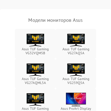
Неисправность системы
защиты от короткого
1000 ₽
Подробнее →
замыкания
Модели мониторов Asus
Повреждение системы
1000 ₽
Подробнее →
защиты от перегрева
Неисправность системы
защиты от
1000 ₽
Подробнее →
Asus TUF Gaming
Asus TUF Gaming
перенапряжения
VG32VQM5B
VG27AQ5A
Неисправность системы
1000 ₽
Подробнее →
защиты от замыкания
Повреждение системы
Asus TUF Gaming
Asus TUF Gaming
1000 ₽
Подробнее →
защиты от перегрузок
VG27AQML5A
VG259Q5A
Неисправность системы
1000 ₽
Подробнее →
защиты от перегрева
Asus TUF Gaming
Asus ProArt Display
Поломка системы защиты