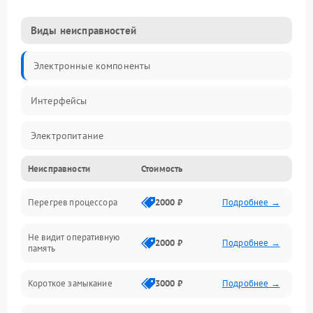
Виды неисправностей
Электронные компоненты
Интерфейсы
Электропитание
Неисправности
Стоимость
Корпус/Герметичность
Перегрев процессора
2000 ₽
Подробнее →
Механика
Не видит оперативную
ПО/Микропрограмма
2000 ₽
Подробнее →
память
Короткое замыкание
3000 ₽
Подробнее →